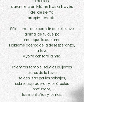
rodillas
durante cien kilómetros a través
del desierto
arrepintiéndote.
Sólo tienes que permitir que el suave
animal de tu cuerpo
ame aquello que ama.
Háblame acerca de la desesperanza,
la tuya,
y yo te contaré la mía.
Mientras tanto el sol y los guijarros
claros de la lluvia
se deslizan por los paisajes,
sobre las praderas y los árboles
profundos,
las montañas y los ríos.
Mientras tanto, los gansos salvajes,
altos en el aire limpio y azul,
vuelven a casa.