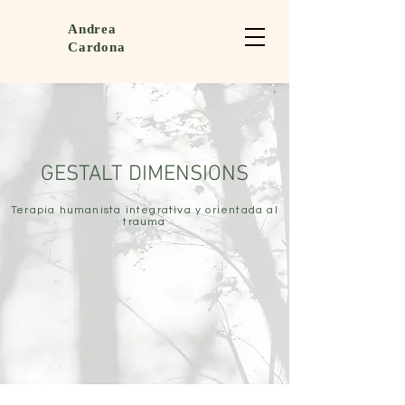
Andrea
Cardona
GESTALT DIMENSIONS
Terapia humanista integrativa y orientada al
trauma